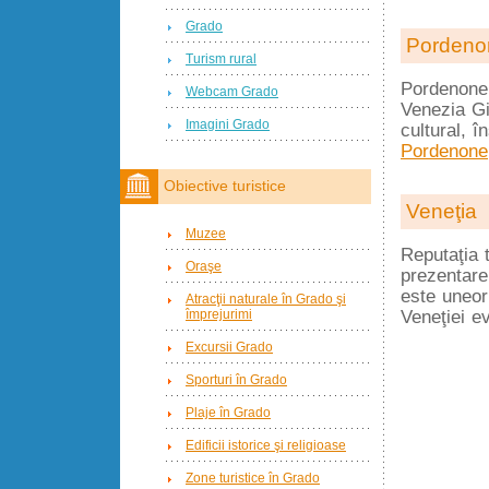
Grado
Pordeno
Turism rural
Pordenone e
Webcam Grado
Venezia Gi
Imagini Grado
cultural, î
Pordenone
Obiective turistice
Veneţia
Muzee
Reputaţia t
Oraşe
prezentare
este uneor
Atracţii naturale în Grado şi
împrejurimi
Veneţiei e
Excursii Grado
Sporturi în Grado
Plaje în Grado
Edificii istorice şi religioase
Zone turistice în Grado