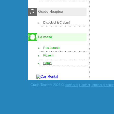
Grado Noaptea
Discoteci & Cluburi
La masă
Restaurante
Pizzerii
Baruri
Grado Tourism 2026 ©
Hartă site
Contact
Termeni și condiți