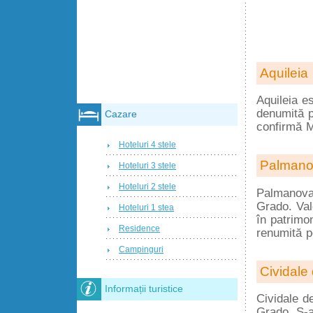
Aquileia
Aquileia e
denumită p
Cazare
confirmă M
Hoteluri 4 stele
Palman
Hoteluri 3 stele
Hoteluri 2 stele
Palmanova 
Grado. Valo
Hoteluri 1 stea
în patrimon
Residence
renumită p
Campinguri
Cividale 
Informații turistice
Cividale de
Grado. S-a