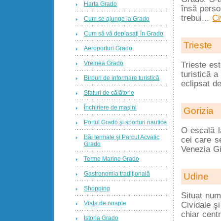
Harta Grado
însă persoa
trebui...
Ci
Cum se ajunge la Grado
Cum să vă deplasaţi în Grado
Trieste
Aeroporturi Grado
Vremea Grado
Trieste es
turistică a
Birouri de informare turistică
eclipsat d
Sfaturi de călătorie
Închiriere de maşini
Gorizia
Portul Grado şi sporturi nautice
O escală l
Băi termale şi Parcul Acvatic
cei care se
Grado
Venezia Gi
Terme Marine Grado
Gastronomia tradiţională
Udine
Shopping
Situat num
Viaţa de noapte
Cividale ş
chiar centr
Istoria Grado