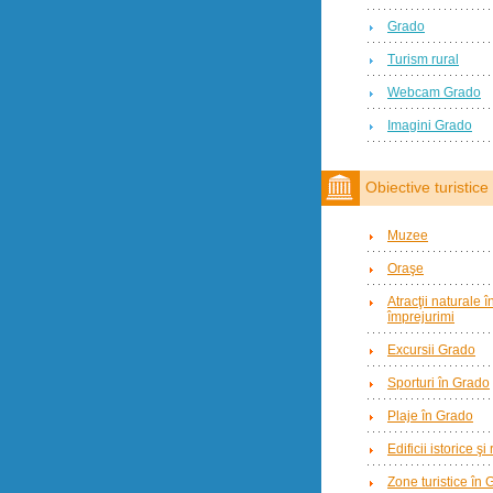
Grado
Turism rural
Webcam Grado
Imagini Grado
Obiective turistice
Muzee
Oraşe
Atracţii naturale 
împrejurimi
Excursii Grado
Sporturi în Grado
Plaje în Grado
Edificii istorice şi
Zone turistice în