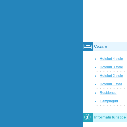
Cazare
Hoteluri 4 stele
Hoteluri 3 stele
Hoteluri 2 stele
Hoteluri 1 stea
Residence
Campinguri
Informații turistice