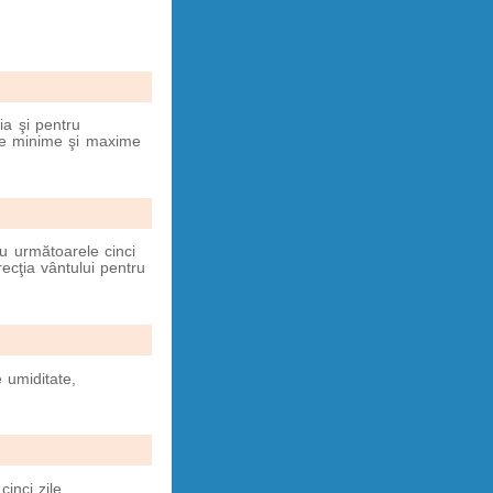
ia şi pentru
ile minime şi maxime
u următoarele cinci
ecţia vântului pentru
 umiditate,
inci zile,