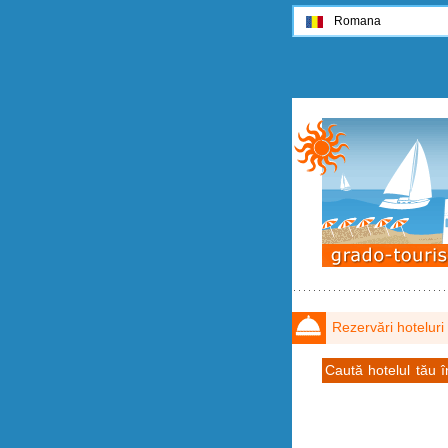
Romana
Rezervări hoteluri
Caută hotelul tău 