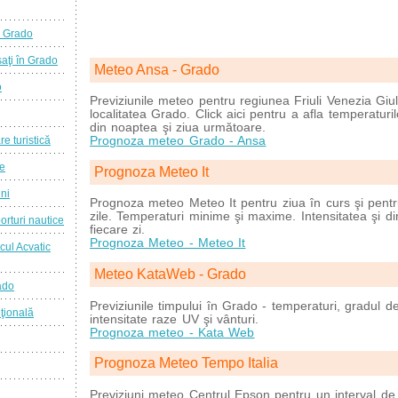
a Grado
aţi în Grado
Meteo Ansa - Grado
o
Previziunile meteo pentru regiunea Friuli Venezia Giul
localitatea Grado. Click aici pentru a afla temperatur
din noaptea şi ziua următoare.
Prognoza meteo Grado - Ansa
re turistică
ie
Prognoza Meteo It
ini
Prognoza meteo Meteo It pentru ziua în curs şi pentr
zile. Temperaturi minime şi maxime. Intensitatea şi dir
orturi nautice
fiecare zi.
Prognoza Meteo - Meteo It
cul Acvatic
Meteo KataWeb - Grado
ado
Previziunile timpului în Grado - temperaturi, gradul de
ţională
intensitate raze UV şi vânturi.
Prognoza meteo - Kata Web
Prognoza Meteo Tempo Italia
Previziuni meteo Centrul Epson pentru un interval de c