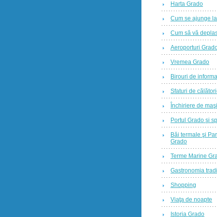
Harta Grado
Cum se ajunge l
Cum să vă deplas
Aeroporturi Grad
Vremea Grado
Birouri de informa
Sfaturi de călător
Închiriere de maş
Portul Grado şi sp
Băi termale şi Par
Grado
Terme Marine Gr
Gastronomia tradi
Shopping
Viaţa de noapte
Istoria Grado