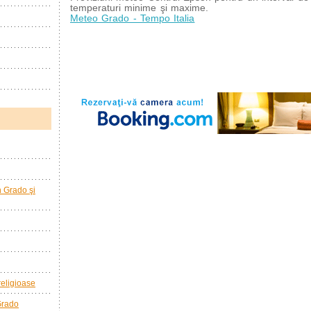
temperaturi minime şi maxime.
Meteo Grado - Tempo Italia
în Grado şi
 religioase
 Grado