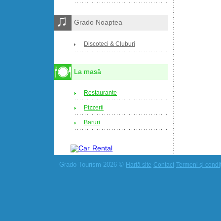
Grado Noaptea
Discoteci & Cluburi
La masă
Restaurante
Pizzerii
Baruri
Grado Tourism 2026 ©
Hartă site
Contact
Termeni și condiți