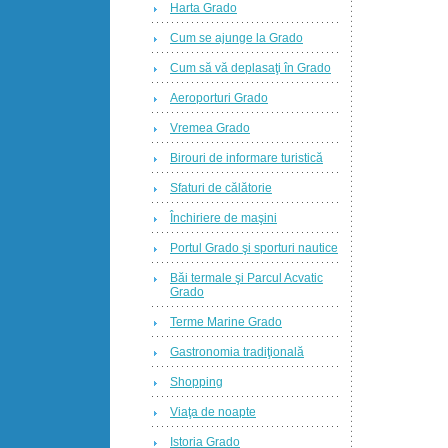
Harta Grado
Cum se ajunge la Grado
Cum să vă deplasaţi în Grado
Aeroporturi Grado
Vremea Grado
Birouri de informare turistică
Sfaturi de călătorie
Închiriere de maşini
Portul Grado şi sporturi nautice
Băi termale şi Parcul Acvatic
Grado
Terme Marine Grado
Gastronomia tradiţională
Shopping
Viaţa de noapte
Istoria Grado