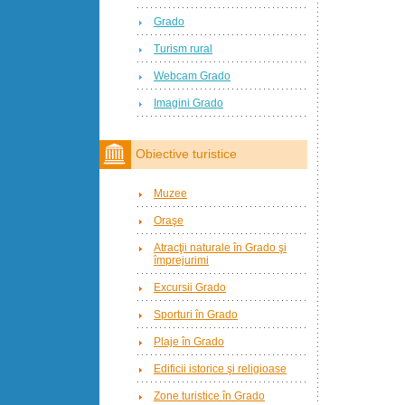
Grado
Turism rural
Webcam Grado
Imagini Grado
Obiective turistice
Muzee
Oraşe
Atracţii naturale în Grado şi
împrejurimi
Excursii Grado
Sporturi în Grado
Plaje în Grado
Edificii istorice şi religioase
Zone turistice în Grado