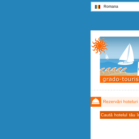
Romana
Rezervări hoteluri
Caută hotelul tău 