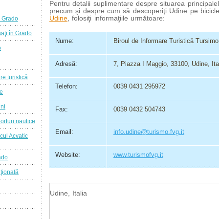
Pentru detalii suplimentare despre situarea principalelor
precum şi despre cum să descoperiţi Udine pe bicicl
Udine
, folosiţi informaţiile următoare:
a Grado
aţi în Grado
Nume:
Biroul de Informare Turistică Tursim
o
Adresă:
7, Piazza I Maggio, 33100, Udine, Ita
re turistică
Telefon:
0039 0431 295972
ie
ini
Fax:
0039 0432 504743
orturi nautice
Email:
info.udine@turismo.fvg.it
cul Acvatic
Website:
www.turismofvg.it
ado
ţională
Udine, Italia