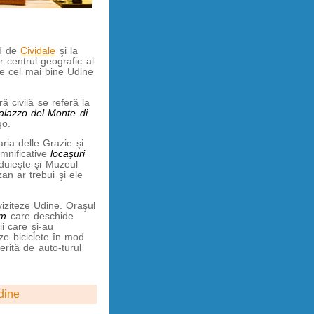
ud de
Cividale
şi la
 centrul geografic al
rie cel mai bine Udine
ă civilă se referă la
alazzo del Monte di
go.
ria delle Grazie şi
mnificative
locaşuri
duieşte şi Muzeul
n ar trebui şi ele
 viziteze Udine. Oraşul
sm
care deschide
ii care şi-au
ze biciclete în mod
erită de auto-turul
dine