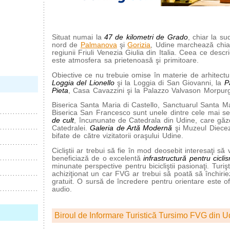
Situat numai la
47 de kilometri de Grado
, chiar la s
nord de
Palmanova
şi
Gorizia
, Udine marchează chiar
regiunii Friuli Venezia Giulia din Italia. Ceea ce desc
este atmosfera sa prietenoasă şi primitoare.
Obiective ce nu trebuie omise în materie de arhitectur
Loggia del Lionello
şi la Loggia di San Giovanni, la
P
Pieta
, Casa Cavazzini şi la Palazzo Valvason Morpur
Biserica Santa Maria di Castello, Sanctuarul Santa Ma
Biserica San Francesco sunt unele dintre cele mai se
de cult
, încununate de Catedrala din Udine, care găz
Catedralei.
Galeria de Artă Modernă
şi Muzeul Dieceza
bifate de către vizitatorii oraşului Udine.
Cicliştii ar trebui să fie în mod deosebit interesaţi să
beneficiază de o excelentă
infrastructură pentru cicli
minunate perspective pentru bicicliştii pasionaţi. Turişt
achiziţionat un car FVG ar trebui să poată să închirie
gratuit. O sursă de încredere pentru orientare este of
audio.
Biroul de Informare Turistică Tursimo FVG din U