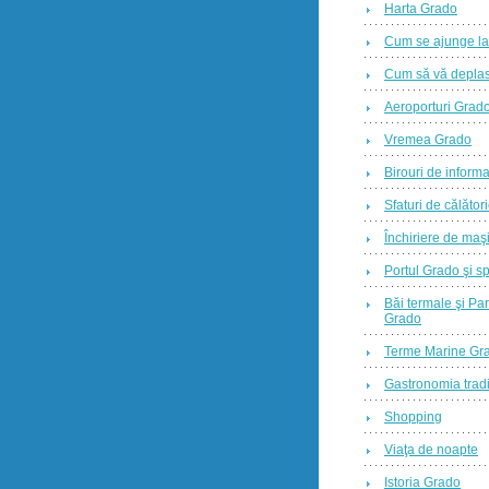
Harta Grado
Cum se ajunge l
Cum să vă deplas
Aeroporturi Grad
Vremea Grado
Birouri de informa
Sfaturi de călător
Închiriere de maş
Portul Grado şi sp
Băi termale şi Par
Grado
Terme Marine Gr
Gastronomia tradi
Shopping
Viaţa de noapte
Istoria Grado