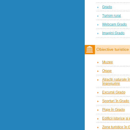
Grado
Turism rural
Webcam Grado
Imagini Grado
Obiective turistice
Muzee
Oraşe
Atracţii naturale 
împrejurimi
Excursii Grado
Sporturi în Grado
Plaje în Grado
Edificii istorice şi
Zone turistice în