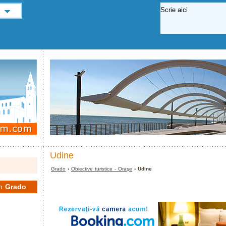
Udine
Grado
›
Obiective turistice - Oraşe
› Udine
în
Grado