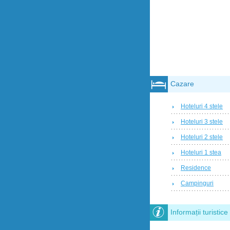
Cazare
Hoteluri 4 stele
Hoteluri 3 stele
Hoteluri 2 stele
Hoteluri 1 stea
Residence
Campinguri
Informații turistice