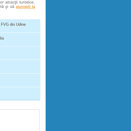
 atracţii turistice,
etă şi să
ajungeţi la
o FVG din Udine
lia