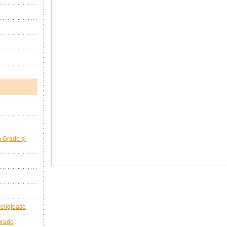
în Grado şi
 religioase
 Grado