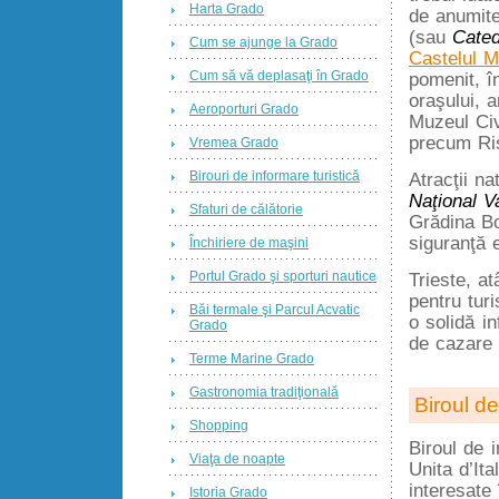
Harta Grado
de anumite
(sau
Cated
Cum se ajunge la Grado
Castelul 
Cum să vă deplasaţi în Grado
pomenit, î
oraşului, a
Aeroporturi Grado
Muzeul Civ
precum Ris
Vremea Grado
Birouri de informare turistică
Atracţii n
Naţional V
Sfaturi de călătorie
Grădina Bo
siguranţă 
Închiriere de maşini
Portul Grado şi sporturi nautice
Trieste, at
pentru tur
Băi termale şi Parcul Acvatic
o solidă in
Grado
de cazare 
Terme Marine Grado
Gastronomia tradiţională
Biroul de
Shopping
Biroul de i
Viaţa de noapte
Unita d’It
interesate
Istoria Grado