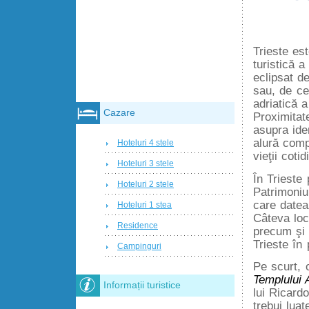
Trieste es
turistică a
eclipsat d
sau, de ce
adriatică a
Cazare
Proximitat
asupra iden
alură comp
Hoteluri 4 stele
vieţii cotid
Hoteluri 3 stele
În Trieste 
Hoteluri 2 stele
Patrimoniu
care datea
Hoteluri 1 stea
Câteva loc
Residence
precum şi
Trieste în
Campinguri
Pe scurt, o
Templului 
Informații turistice
lui Ricardo
trebui luat