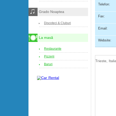
Telefon:
Grado Noaptea
Fax:
Discoteci & Cluburi
Email:
La masă
Website:
Restaurante
Pizzerii
Trieste, Itali
Baruri