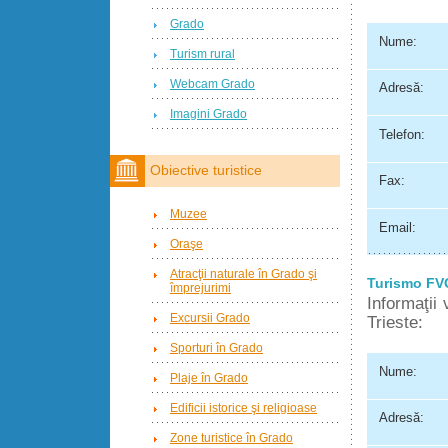
Grado
Nume:
Turism rural
Webcam Grado
Adresă:
Imagini Grado
Telefon:
Obiective turistice
Fax:
Muzee
Email:
Oraşe
Atracţii naturale în Grado şi
Turismo FV
împrejurimi
Informaţii
Excursii Grado
Trieste:
Sporturi în Grado
Nume:
Plaje în Grado
Edificii istorice şi religioase
Adresă:
Zone turistice în Grado