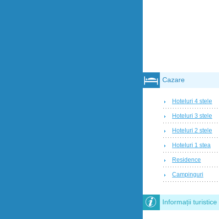
Cazare
Hoteluri 4 stele
Hoteluri 3 stele
Hoteluri 2 stele
Hoteluri 1 stea
Residence
Campinguri
Informații turistice