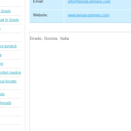
Email:
info@tenuta-primero.com
a Grado
Website:
www.tenuta-primero.com
aţi în Grado
o
Grado, Gorizia, Italia
re turistică
ie
ini
orturi nautice
cul Acvatic
ado
ţională