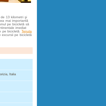
de 13 kilometri şi
 cea mai importantă
smul pe bicicletă să
ntinentale imediat
e pe bicicletă.
Tenuta
 excursii pe bicicletă
izia, Italia