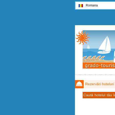
Romana
Rezervări hoteluri
Caută hotelul tău 