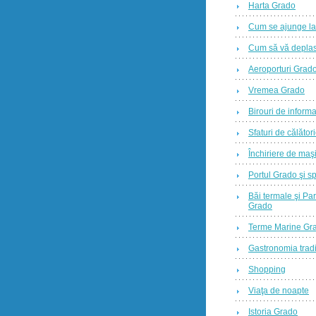
Harta Grado
Cum se ajunge l
Cum să vă deplas
Aeroporturi Grad
Vremea Grado
Birouri de informa
Sfaturi de călător
Închiriere de maş
Portul Grado şi sp
Băi termale şi Par
Grado
Terme Marine Gr
Gastronomia tradi
Shopping
Viaţa de noapte
Istoria Grado