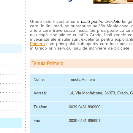
Grado este înzestrat cu o
pistă pentru biciclete
lungă 
care, în linii mari, se suprapune pe Via Monfalcone,
arteră care traversează insula. Se prea poate ca turi
nu atingă cine ştie ce culmi în Grado, însă zonele co
învecinate ale insulei sunt excelente pentru explorăril
Primero
este principalul club sportiv care face posibile
în Grado prin serviciul său de închiriere de biciclete.
Tenuta Primero
Nume:
Tenuta Primero
Adresă:
14, Via Monfalcone, 34073, Grado, Gor
Telefon:
0039 0431 896900
Fax:
0039 0431 896901