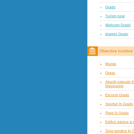
Grado
Turism rural
Webcam Grado
Imagini Grado
Obiective turistice
Muzee
Oraşe
Atracţii naturale 
împrejurimi
Excursii Grado
Sporturi în Grado
Plaje în Grado
Edificii istorice şi
Zone turistice în