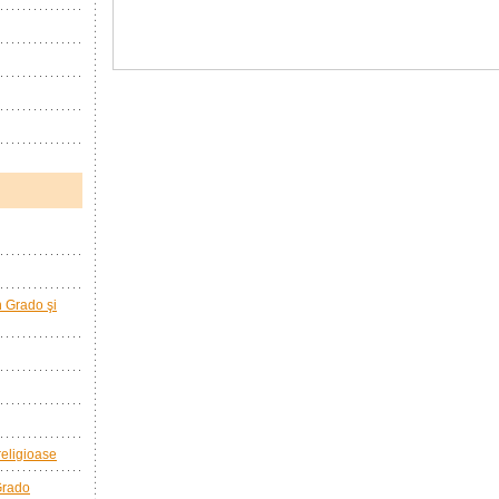
în Grado şi
 religioase
 Grado