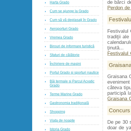
de bărci d
Harta Grado
Perdon de
Cum se ajunge la Grado
Festival
Cum să vă deplasaţi în Grado
Aeroporturi Grado
Festivalul
tradiţii al
Vremea Grado
calendarul
Birouri de informare turistică
ţinută...
Festivalul
Sfaturi de călătorie
Închiriere de maşini
Graisan
Portul Grado şi sporturi nautice
Graisana O
Băi termale şi Parcul Acvatic
eveniment 
Grado
câteva tipu
participă l
Terme Marine Grado
Graisana 
Gastronomia tradiţională
Concurs 
Shopping
Viaţa de noapte
De pe 30 s
doar de ya
Istoria Grado