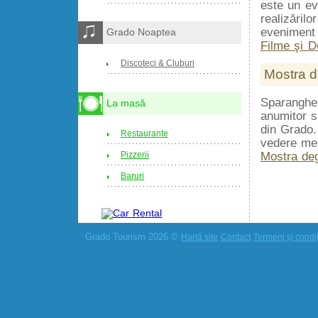
este un e
realizăril
eveniment 
Grado Noaptea
Filme şi 
Discoteci & Cluburi
Mostra d
Sparanghel
La masă
anumitor sp
din Grado.
Restaurante
vedere mer
Mostra deg
Pizzerii
Baruri
Grado Tourism 2026 ©
Hartă site
Contact
Termeni și condiți