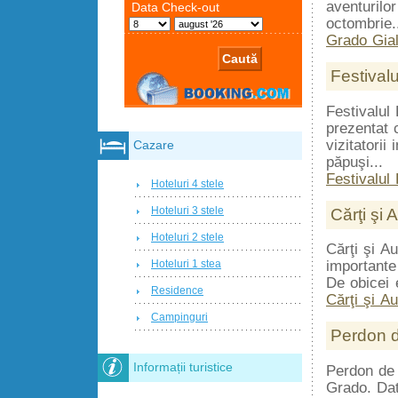
aventurilor
octombrie..
Grado Gial
Festivalu
Festivalul
prezentat 
vizitatorii
Cazare
păpuşi...
Festivalul
Hoteluri 4 stele
Hoteluri 3 stele
Cărţi şi 
Hoteluri 2 stele
Cărţi şi A
Hoteluri 1 stea
importante
De obicei e
Residence
Cărţi şi A
Campinguri
Perdon 
Informații turistice
Perdon de 
Grado. Dat