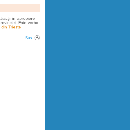
racţii în apropiere
provinciei. Este vorba
 din Trieste
Sus