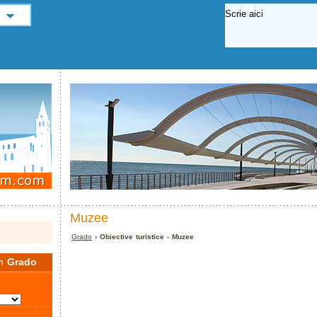
Muzee
Grado
› Obiective turistice - Muzee
în
Grado