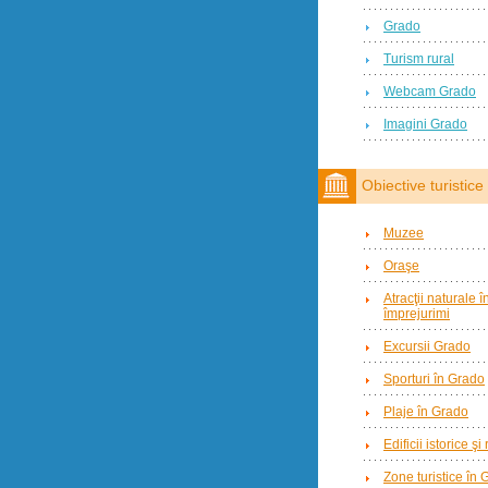
Grado
Turism rural
Webcam Grado
Imagini Grado
Obiective turistice
Muzee
Oraşe
Atracţii naturale 
împrejurimi
Excursii Grado
Sporturi în Grado
Plaje în Grado
Edificii istorice şi
Zone turistice în