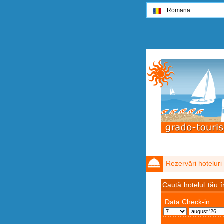
Romana
Rezervări hoteluri
Caută hotelul tău 