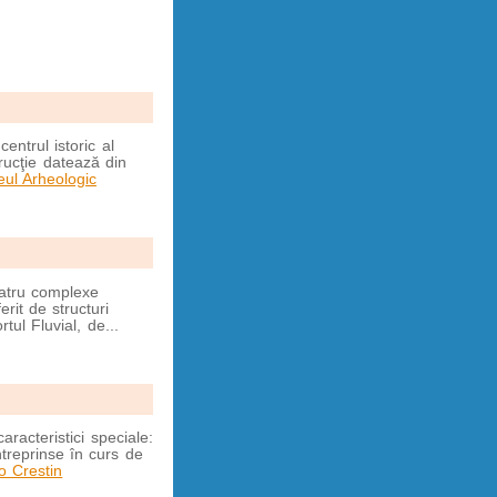
entrul istoric al
trucţie datează din
ul Arheologic
patru complexe
erit de structuri
tul Fluvial, de...
racteristici speciale:
ntreprinse în curs de
o Crestin