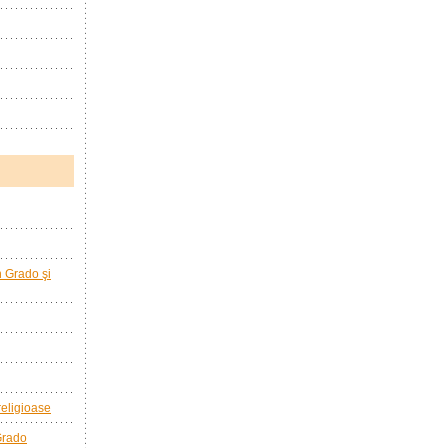
în Grado şi
 religioase
 Grado