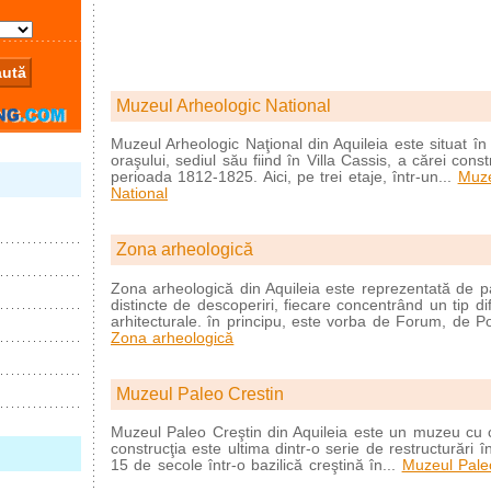
Muzeul Arheologic National
Muzeul Arheologic Naţional din Aquileia este situat în c
oraşului, sediul său fiind în Villa Cassis, a cărei cons
perioada 1812-1825. Aici, pe trei etaje, într-un...
Muze
National
Zona arheologică
Zona arheologică din Aquileia este reprezentată de 
distincte de descoperiri, fiecare concentrând un tip dif
arhitecturale. în principu, este vorba de Forum, de Por
Zona arheologică
Muzeul Paleo Crestin
Muzeul Paleo Creştin din Aquileia este un muzeu cu ca
construcţia este ultima dintr-o serie de restructurări î
15 de secole într-o bazilică creştină în...
Muzeul Pale