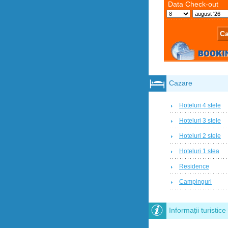
Cazare
Hoteluri 4 stele
Hoteluri 3 stele
Hoteluri 2 stele
Hoteluri 1 stea
Residence
Campinguri
Informații turistice