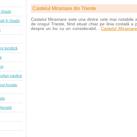
Castelul Miramare din Trieste
a Grado
Castelul Miramare este una dintre cele mai notabile at
aţi în Grado
de oraşul Trieste, fiind situat chiar pe linia costală a 
despre un loc cu un considerabil...
Castelul Miramare
o
re turistică
ie
ini
orturi nautice
cul Acvatic
ado
ţională