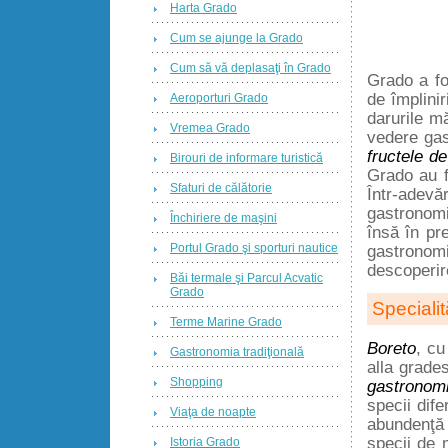
Harta Grado
Cum se ajunge la Grado
Cum să vă deplasaţi în Grado
Grado a fo
de împlinir
Aeroporturi Grado
darurile mă
Vremea Grado
vedere gas
fructele d
Birouri de informare turistică
Grado au f
Sfaturi de călătorie
Într-adevă
gastronomi
Închiriere de maşini
însă în pr
Portul Grado şi sporturi nautice
gastronomi
descoperi
Băi termale şi Parcul Acvatic
Grado
Specialit
Terme Marine Grado
Boreto
, cu
Gastronomia tradiţională
alla grade
Shopping
gastronom
specii dife
Viaţa de noapte
abundenţă 
specii de 
Istoria Grado