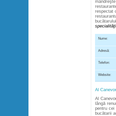
mândreşte 
restaurant
respectat 
restaurant
bucătarulu
specialităţ
Nume:
Adresă:
Telefon:
Website:
Al Canevo
Al Canevon
lângă ren
pentru cei
bucătarii 