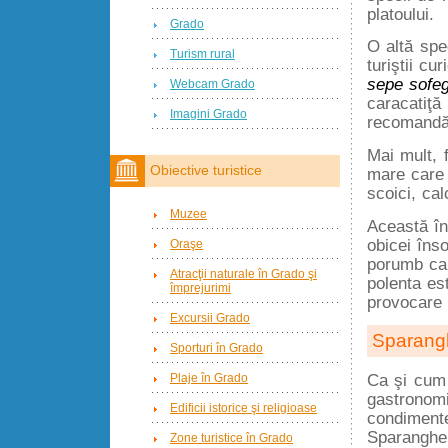
platoului.
Grado
O altă spe
Turism rural
turiştii c
sepe sofe
Webcam Grado
caracatiţă 
Imagini Grado
recomandă 
Mai mult, 
Obiective turistice
mare care 
scoici, cal
Muzee
Această în
obicei îns
Oraşe
porumb car
Atracţii naturale în Grado şi
polenta es
împrejurimi
provocare 
Excursii Grado
Sparang
Sporturi în Grado
Plaje în Grado
Ca şi cum 
gastronomie
Edificii istorice şi religioase
condiment
Sparanghel
Zone turistice în Grado