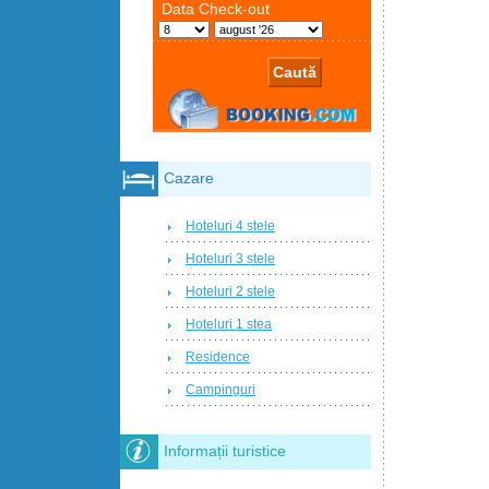
Cazare
Hoteluri 4 stele
Hoteluri 3 stele
Hoteluri 2 stele
Hoteluri 1 stea
Residence
Campinguri
Informații turistice