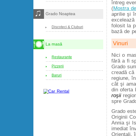
întreg eve
(
Mostra de
aprilie şi
Grado Noaptea
excelează 
folosit la
Discoteci & Cluburi
bază de pe
Vinuri
La masă
Nici o mas
Restaurante
fără a fi s
Grado sunt
Pizzerii
creadă că 
Baruri
regiune, î
cât şi ama
din oferta 
roşii
region
spre Grad
Grado este
Originii Co
Annia şi I
imediat înv
Orientali, 