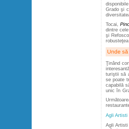
disponibile
Grado şi c
diversitate
Tocai,
Pin
dintre cel
şi Refosco
robusteţea 
Unde să 
Ţinând con
interesant
turiştii să
se poate t
capabilă s
unic în Gr
Următoarea
restaurant
Agli Artisti
Agli Artist