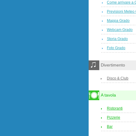
Come arrivare a 
Previsioni Meteo
Mappa Grado
Webcam Grado
Storia Grado
Foto Grado
Divertimento
Disco & Club
A tavola
Ristoranti
Pizzerie
Bar