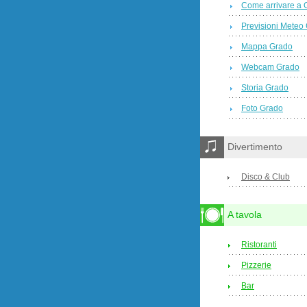
Come arrivare a 
Previsioni Meteo
Mappa Grado
Webcam Grado
Storia Grado
Foto Grado
Divertimento
Disco & Club
A tavola
Ristoranti
Pizzerie
Bar