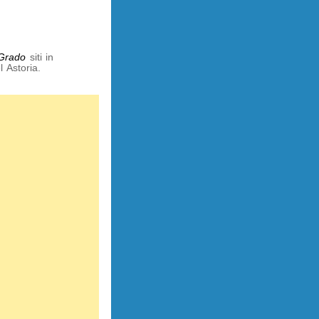
 Grado
siti in
 Astoria.