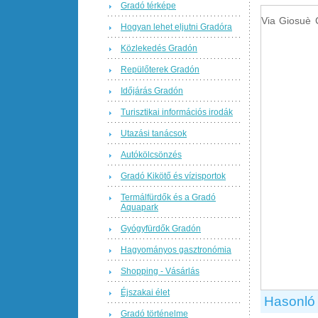
Gradó térképe
Via Giosuè 
Hogyan lehet eljutni Gradóra
Közlekedés Gradón
Repülőterek Gradón
Időjárás Gradón
Turisztikai információs irodák
Utazási tanácsok
Autókölcsönzés
Gradó Kikötő és vízisportok
Termálfürdők és a Gradó
Aquapark
Gyógyfürdők Gradón
Hagyományos gasztronómia
Shopping - Vásárlás
Éjszakai élet
Hasonló 
Gradó történelme