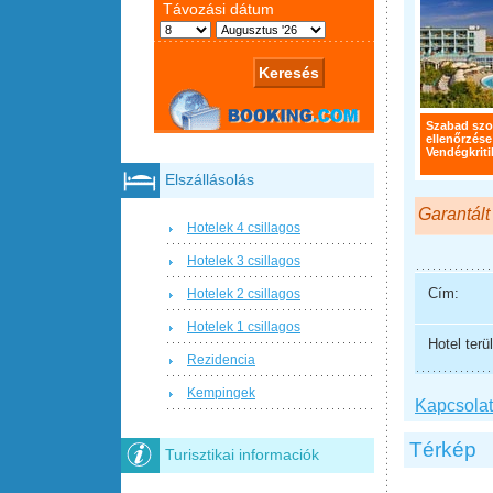
Szabad sz
ellenőrzése
Vendégkriti
Elszállásolás
Garantált
Hotelek 4 csillagos
Hotelek 3 csillagos
Cím:
Hotelek 2 csillagos
Hotelek 1 csillagos
Hotel terül
Rezidencia
Kempingek
Kapcsolat 
Térkép
Turisztikai informaciók