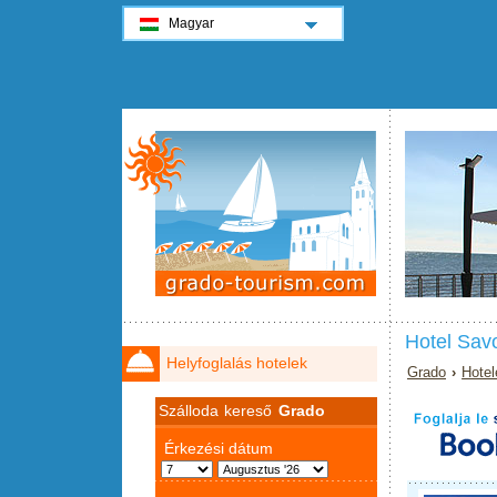
Magyar
Hotel Sav
Helyfoglalás hotelek
Grado
›
Hotel
Szálloda kereső
Grado