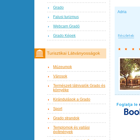
Grado
Adria
Falusi turizmus
Webcam Gradó
Grado Képek
Turisztikai Látványosságok
Múzeumok
Városok
Természeti látnivalók Grado és
környéke
Kirándulások a Grado
Sport
Grado strandok
Templomok és vallási
építmények