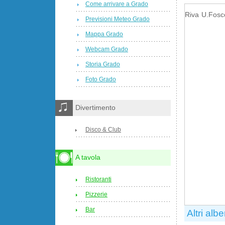
Come arrivare a Grado
Riva U.Fosc
Previsioni Meteo Grado
Mappa Grado
Webcam Grado
Storia Grado
Foto Grado
Divertimento
Disco & Club
A tavola
Ristoranti
Pizzerie
Bar
Altri albe