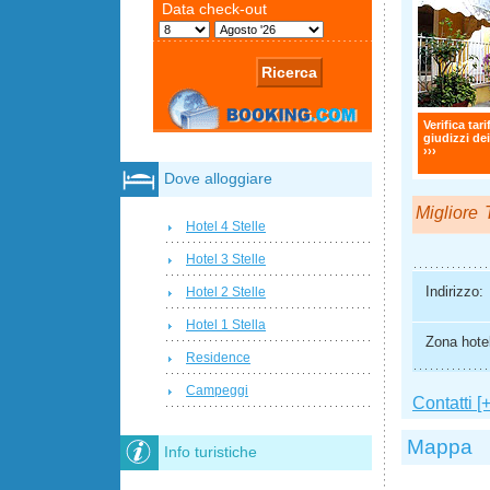
Verifica tari
giudizzi dei
›››
Dove alloggiare
Migliore T
Hotel 4 Stelle
Hotel 3 Stelle
Indirizzo:
Hotel 2 Stelle
Hotel 1 Stella
Zona hotel
Residence
Campeggi
Contatti [+
Mappa
Info turistiche