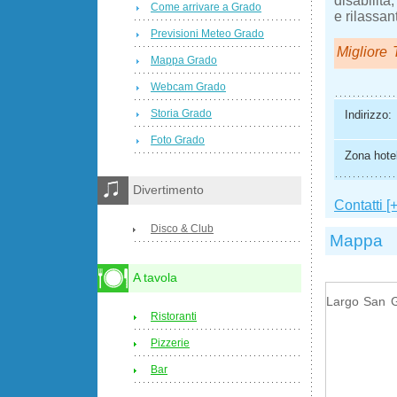
disabilità
Come arrivare a Grado
e rilassan
Previsioni Meteo Grado
Migliore T
Mappa Grado
Webcam Grado
Storia Grado
Indirizzo:
Foto Grado
Zona hotel
Divertimento
Contatti [+
Disco & Club
Mappa
A tavola
Largo San G
Ristoranti
Pizzerie
Bar