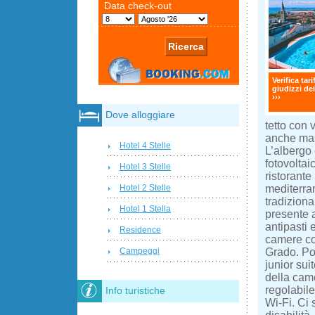
Verifica tari
giudizzi dei
›››
Dove alloggiare
tetto con 
anche mass
Hotel 4 Stelle
L’albergo 
fotovoltaic
Hotel 3 Stelle
ristorante
mediterra
Hotel 2 Stelle
tradizional
Hotel 1 Stella
presente 
antipasti 
Residence
camere con
Grado. Po
Campeggi
junior sui
della came
regolabile,
Info turistiche
Wi-Fi. Ci 