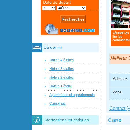
Vérifiez les 
lire les
commentair
Où dormir
Meilleur T
Hôtels 4 étoiles
Hôtels 3 étoiles
Hôtels 2 étoiles
Adresse:
Hôtels 1 étoile
Zone:
Apart’hôtels et appartements
Campings
Contact [+
Carte
Informations touristiques