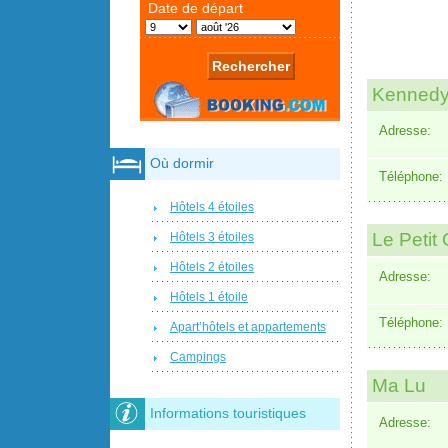
Kenned
Adresse:
Où dormir
Téléphone:
Hôtels 4 étoiles
Le Petit
Hôtels 3 étoiles
Hôtels 2 étoiles
Adresse:
Hôtels 1 étoile
Téléphone:
Apart’hôtels et appartements
Campings
Ma Lu
Informations touristiques
Adresse: