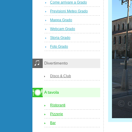
Come arrivare a Grado
Previsioni Meteo Grado
Mappa Grado
Webcam Grado
Storia Grado
Foto Grado
Divertimento
Disco & Club
A tavola
Ristoranti
Pizzerie
Bar