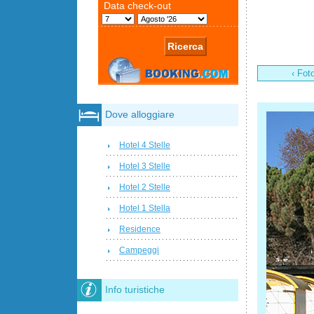
‹ Fot
Dove alloggiare
Hotel 4 Stelle
Hotel 3 Stelle
Hotel 2 Stelle
Hotel 1 Stella
Residence
Campeggi
Info turistiche