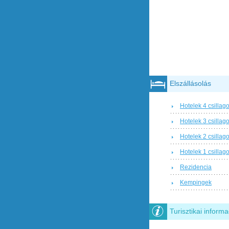
Elszállásolás
Hotelek 4 csillag
Hotelek 3 csillag
Hotelek 2 csillag
Hotelek 1 csillag
Rezidencia
Kempingek
Turisztikai informa