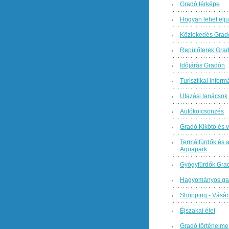
Gradó térképe
Hogyan lehet elju
Közlekedés Grad
Repülőterek Gra
Időjárás Gradón
Turisztikai inform
Utazási tanácsok
Autókölcsönzés
Gradó Kikötő és v
Termálfürdők és 
Aquapark
Gyógyfürdők Gra
Hagyományos ga
Shopping - Vásár
Éjszakai élet
Gradó történelme