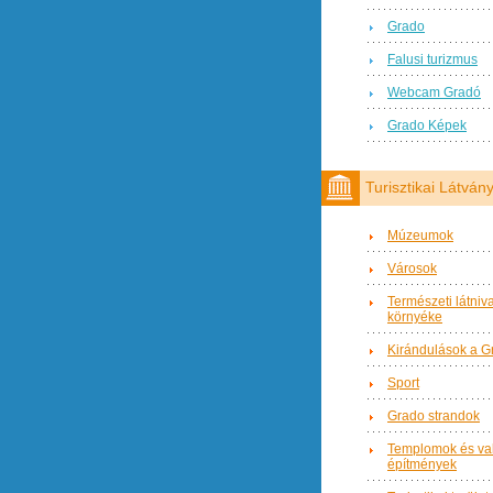
Grado
Falusi turizmus
Webcam Gradó
Grado Képek
Turisztikai Látvá
Múzeumok
Városok
Természeti látniv
környéke
Kirándulások a G
Sport
Grado strandok
Templomok és val
építmények