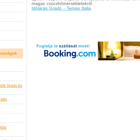
magas csúcshőmérsékletekről.
Időjárás Gradó - Tempo Italia
nyosságok
alók Grado és
rado
lási