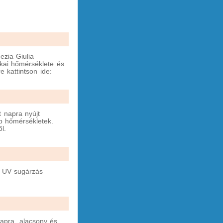
ezia Giulia
kai hőmérséklete és
kattintson ide:
t napra nyújt
b hőmérsékletek.
l.
, UV sugárzás
napra, alacsony és