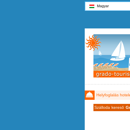
Magyar
Helyfoglalás hotel
Szálloda kereső
G