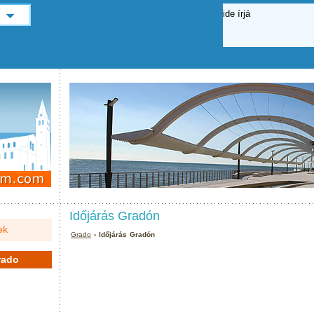
Időjárás Gradón
ek
Grado
› Időjárás Gradón
rado