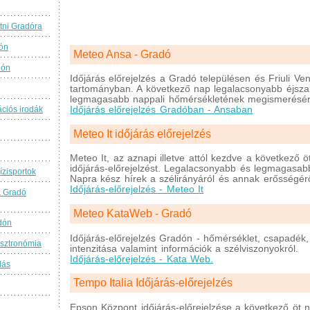
tni Gradóra
ón
Meteo Ansa - Gradó
dón
Időjárás előrejelzés a Gradó településen és Friuli Ven
tartományban. A következő nap legalacsonyabb éjsza
legmagasabb nappali hőmérsékletének megismerésére 
Időjárás előrejelzés Gradóban - Ansaban
ációs irodák
Meteo It időjárás előrejelzés
Meteo It, az aznapi illetve attól kezdve a következő ö
időjárás-előrejelzést. Legalacsonyabb és legmagasab
ízisportok
Napra kész hírek a szélirányáról és annak erősségérő
Időjárás-előrejelzés - Meteo It
a Gradó
Meteo KataWeb - Gradó
dón
Időjárás-előrejelzés Gradón - hőmérséklet, csapadék
sztronómia
intenzitása valamint információk a szélviszonyokról.
Időjárás-előrejelzés - Kata Web.
lás
Tempo Italia Időjárás-előrejelzés
Epson Központ időjárás-előrejelzése a következő öt 