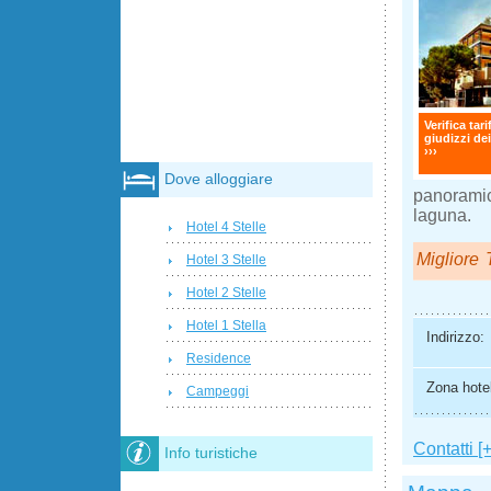
Verifica tari
giudizzi dei
›››
Dove alloggiare
panoramico
laguna.
Hotel 4 Stelle
Migliore T
Hotel 3 Stelle
Hotel 2 Stelle
Hotel 1 Stella
Indirizzo:
Residence
Zona hotel
Campeggi
Contatti [+
Info turistiche