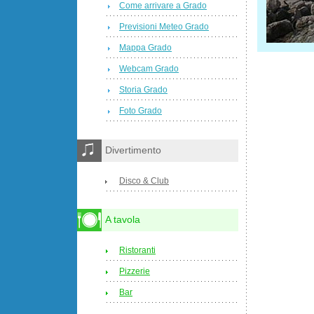
Come arrivare a Grado
Previsioni Meteo Grado
Mappa Grado
Webcam Grado
Storia Grado
Foto Grado
Divertimento
Disco & Club
A tavola
Ristoranti
Pizzerie
Bar