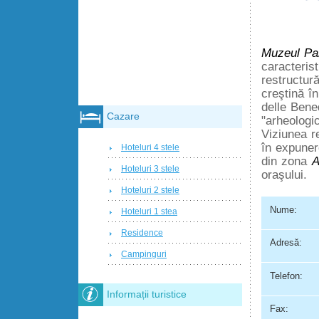
Muzeul Pa
caracterist
restructură
creştină î
delle Bene
Cazare
"arheologi
Viziunea r
în expunere
Hoteluri 4 stele
din zona
A
Hoteluri 3 stele
oraşului.
Hoteluri 2 stele
Nume:
Hoteluri 1 stea
Residence
Adresă:
Campinguri
Telefon:
Informații turistice
Fax: