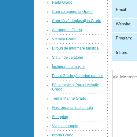
Harta Grado
Email:
Cum se ajunge la Grado
Cum să vă deplasaţi în Grado
Website:
Aeroporturi Grado
Program:
Vremea Grado
Birouri de informare turistică
Intrare:
Sfaturi de călătorie
Închiriere de maşini
Portul Grado şi sporturi nautice
Via Monaster
Băi termale şi Parcul Acvatic
Grado
Terme Marine Grado
Gastronomia tradiţională
Shopping
Viaţa de noapte
Istoria Grado