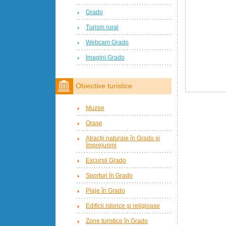
Grado
Turism rural
Webcam Grado
Imagini Grado
Obiective turistice
Muzee
Oraşe
Atracţii naturale în Grado şi
împrejurimi
Excursii Grado
Sporturi în Grado
Plaje în Grado
Edificii istorice şi religioase
Zone turistice în Grado