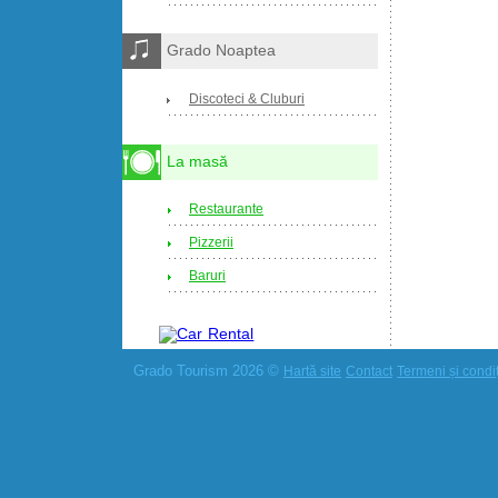
Grado Noaptea
Discoteci & Cluburi
La masă
Restaurante
Pizzerii
Baruri
Grado Tourism 2026 ©
Hartă site
Contact
Termeni și condiți