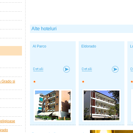
Alte hoteluri
Al Parco
Eldorado
L
în Grado şi
 religioase
 Grado