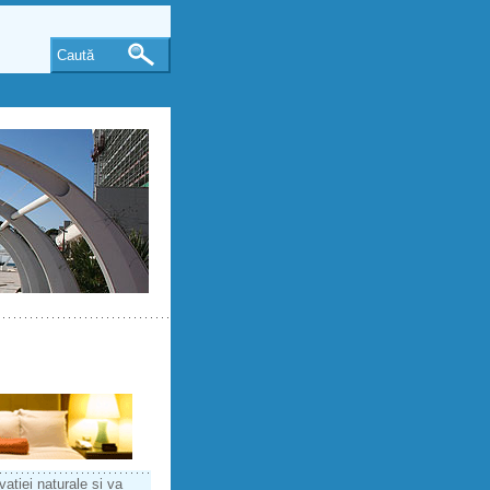
Caută
vatiei naturale si va