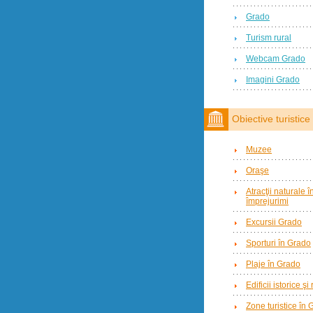
Grado
Turism rural
Webcam Grado
Imagini Grado
Obiective turistice
Muzee
Oraşe
Atracţii naturale 
împrejurimi
Excursii Grado
Sporturi în Grado
Plaje în Grado
Edificii istorice şi
Zone turistice în