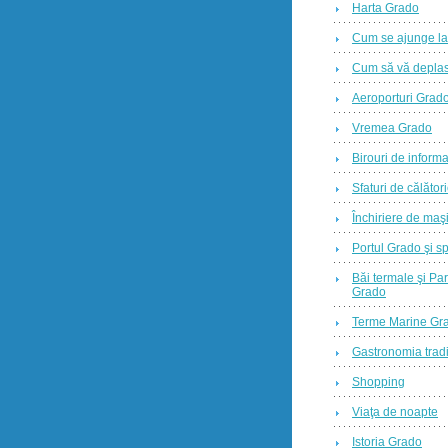
Harta Grado
Cum se ajunge l
Cum să vă deplas
Aeroporturi Grad
Vremea Grado
Birouri de informa
Sfaturi de călător
Închiriere de maş
Portul Grado şi sp
Băi termale şi Par
Grado
Terme Marine Gr
Gastronomia tradi
Shopping
Viaţa de noapte
Istoria Grado