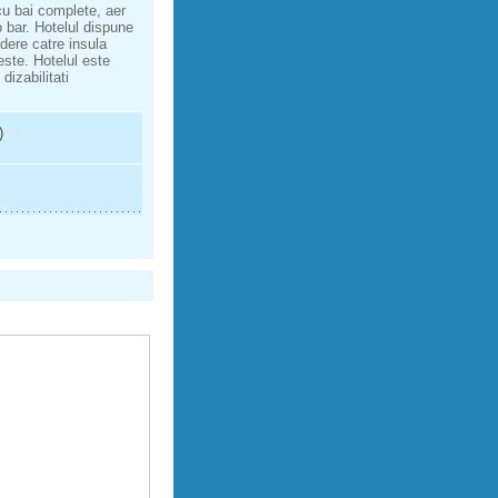
cu bai complete, aer
go bar. Hotelul dispune
dere catre insula
este. Hotelul este
dizabilitati
)