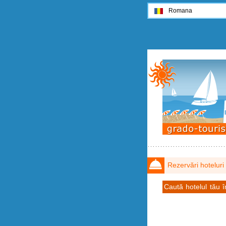
Romana
Rezervări hoteluri
Caută hotelul tău 