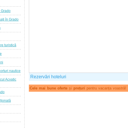
a Grado
aţi în Grado
o
re turistică
ie
ini
orturi nautice
Rezervări hoteluri
cul Acvatic
Cele mai bune oferte
și
prețuri
pentru vacanța voastră!
ado
ţională