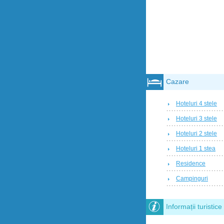
Cazare
Hoteluri 4 stele
Hoteluri 3 stele
Hoteluri 2 stele
Hoteluri 1 stea
Residence
Campinguri
Informații turistice