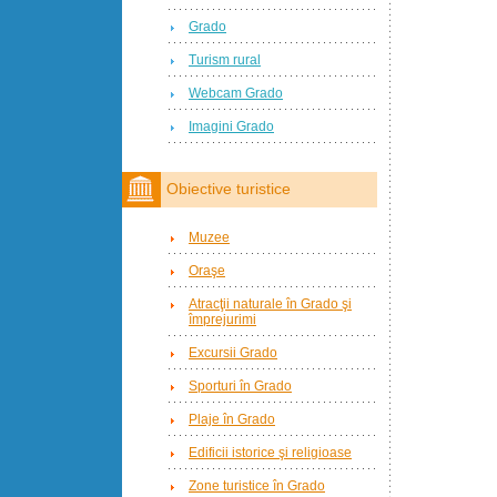
Grado
Turism rural
Webcam Grado
Imagini Grado
Obiective turistice
Muzee
Oraşe
Atracţii naturale în Grado şi
împrejurimi
Excursii Grado
Sporturi în Grado
Plaje în Grado
Edificii istorice şi religioase
Zone turistice în Grado