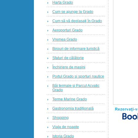
Harta Grado
Cum se ajunge la Grado
Cum să vă deplasaţi în Grado
Aeroporturi Grado
Vremea Grado
Birouri de informare turistică
Sfaturi de călătorie
Închiriere de maşini
Portul Grado şi sporturi nautice
Băi termale şi Parcul Acvatic
Grado
Terme Marine Grado
Gastronomia tradiţională
Shopping
Viaţa de noapte
Istoria Grado