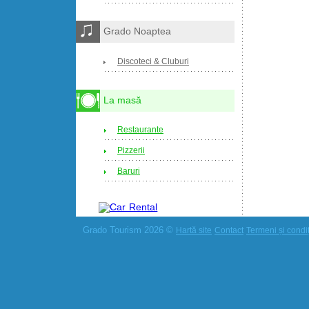
Grado Noaptea
Discoteci & Cluburi
La masă
Restaurante
Pizzerii
Baruri
Grado Tourism 2026 ©
Hartă site
Contact
Termeni și condiți