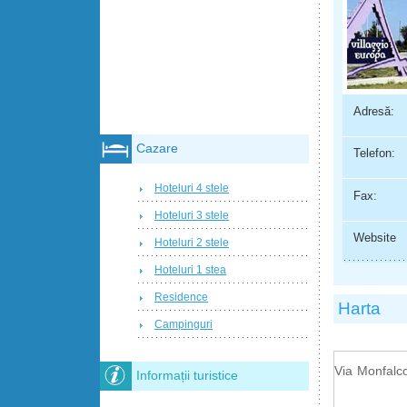
Adresă:
Cazare
Telefon:
Hoteluri 4 stele
Fax:
Hoteluri 3 stele
Website
Hoteluri 2 stele
Hoteluri 1 stea
Residence
Harta
Campinguri
Via Monfalc
Informații turistice